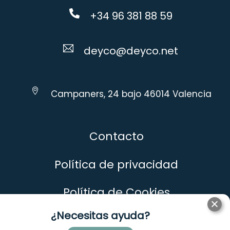
+34 96 381 88 59
deyco@deyco.net
Campaners, 24 bajo 46014 Valencia
Contacto
Política de privacidad
Política de Cookies
¿Necesitas ayuda?
Aviso Legal