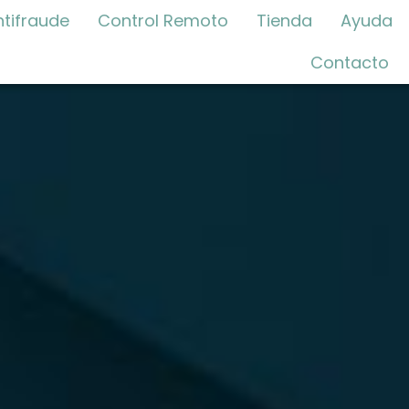
ntifraude
Control Remoto
Tienda
Ayuda
Contacto