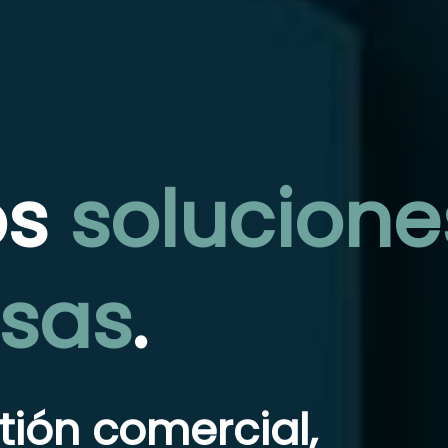
os
solucione
sas
.
tión comercial,